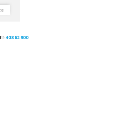
rps
lf:
408 62 900