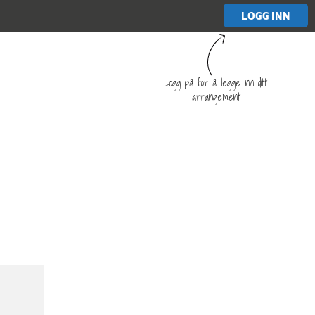
LOGG INN
Logg på for å legge inn ditt
arrangement