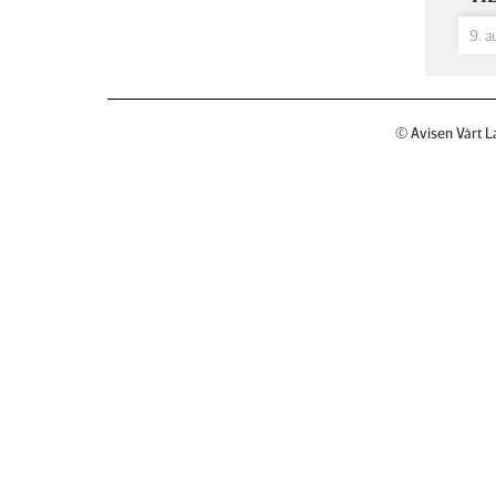
9. a
© Avisen Vårt L