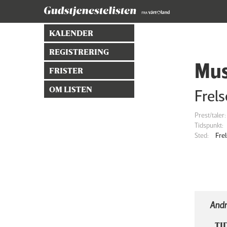
KALENDER
REGISTRERING
Mus
FRISTER
OM LISTEN
Frel
Prest/taler:
Tidspunkt:
Sted:
Fre
Andr
TI