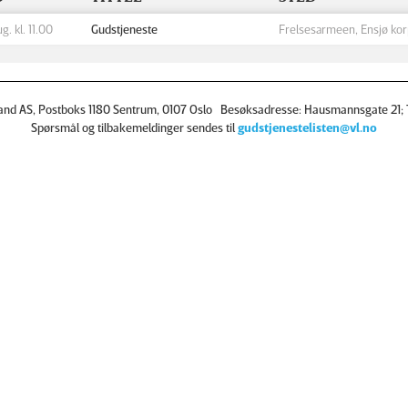
ug. kl. 11.00
Gudstjeneste
Frelsesarmeen, Ensjø ko
and AS, Postboks 1180 Sentrum, 0107 Oslo Besøksadresse: Hausmannsgate 21; T
Spørsmål og tilbakemeldinger sendes til
gudstjenestelisten@vl.no