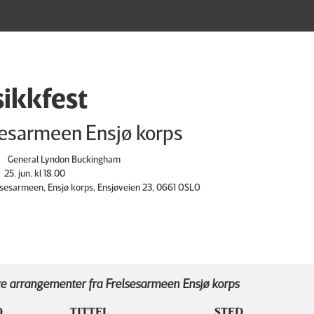
ikkfest
sesarmeen Ensjø korps
General Lyndon Buckingham
25. jun. kl 18.00
lsesarmeen, Ensjø korps, Ensjøveien 23, 0661 OSLO
e arrangementer fra Frelsesarmeen Ensjø korps
D
TITTEL
STED