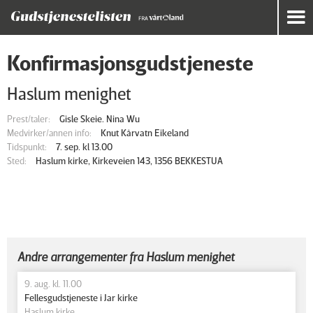
Konfirmasjonsgudstjeneste
Haslum menighet
Prest/taler:
Gisle Skeie. Nina Wu
Medvirker/annen info:
Knut Kårvatn Eikeland
Tidspunkt:
7. sep. kl 13.00
Sted:
Haslum kirke, Kirkeveien 143, 1356 BEKKESTUA
Andre arrangementer fra Haslum menighet
9. aug. kl. 11.00
Fellesgudstjeneste i Jar kirke
Haslum kirke