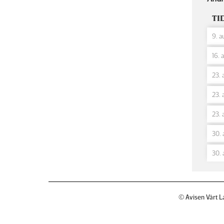
TI
9. a
16. 
23. 
23. 
23. 
30. 
30. 
© Avisen Vårt L