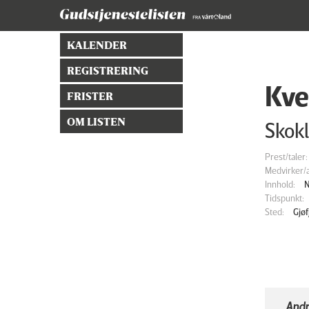
KALENDER
REGISTRERING
Kve
FRISTER
OM LISTEN
Skokl
Prest/taler:
Medvirker/a
Innhold:
N
Tidspunkt:
Sted:
Gjø
Andr