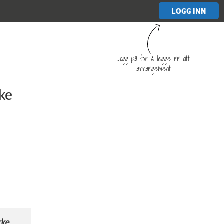
LOGG INN
Logg på for å legge inn ditt
arrangement
rke
rke