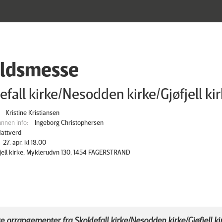
ldsmesse
efall kirke/Nesodden kirke/Gjøfjell ki
Kristine Kristiansen
nnen info:
Ingeborg Christophersen
attverd
27. apr. kl 18.00
fjell kirke, Myklerudvn 130, 1454 FAGERSTRAND
e arrangementer fra Skoklefall kirke/Nesodden kirke/Gjøfjell ki