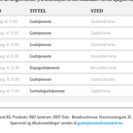
D
TITTEL
STED
ug. kl. 11.00
Gudstjeneste
Skoklefall kirke
aug. kl. 11.00
Gudstjeneste
Gjøfjell kirke
aug. kl. 11.00
Gudstjeneste
Skoklefall kirke
aug. kl. 11.00
Gudstjeneste
Nesodden kirke
aug. kl. 12.30
Dåpsgudstjeneste
Nesodden kirke
aug. kl. 11.00
Gudstjeneste
Skoklefall kirke
aug. kl. 11.00
Samtalegudstjeneste
Gjøfjell kirke
and AS, Postboks 1180 Sentrum, 0107 Oslo Besøksadresse: Hausmannsgate 21; T
Spørsmål og tilbakemeldinger sendes til
gudstjenestelisten@vl.no