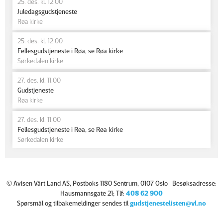
25. des. kl. 12.00
Juledagsgudstjeneste
Røa kirke
25. des. kl. 12.00
Fellesgudstjeneste i Røa, se Røa kirke
Sørkedalen kirke
27. des. kl. 11.00
Gudstjeneste
Røa kirke
27. des. kl. 11.00
Fellesgudstjeneste i Røa, se Røa kirke
Sørkedalen kirke
© Avisen Vårt Land AS, Postboks 1180 Sentrum, 0107 Oslo Besøksadresse:
Hausmannsgate 21; Tlf:
408 62 900
Spørsmål og tilbakemeldinger sendes til
gudstjenestelisten@vl.no