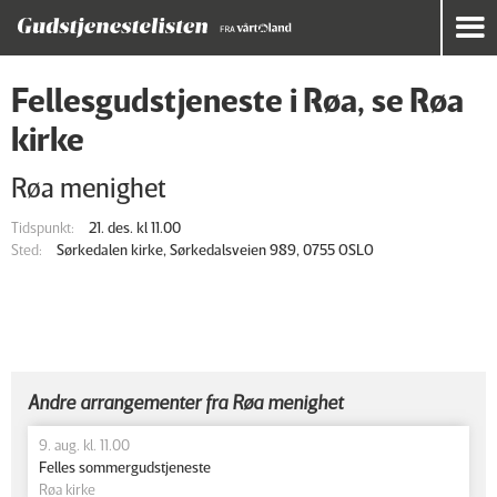
Fellesgudstjeneste i Røa, se Røa
kirke
Røa menighet
Tidspunkt:
21. des. kl 11.00
Sted:
Sørkedalen kirke, Sørkedalsveien 989, 0755 OSLO
Andre arrangementer fra Røa menighet
9. aug. kl. 11.00
Felles sommergudstjeneste
Røa kirke