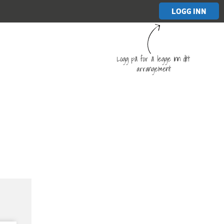
LOGG INN
Logg på for å legge inn ditt
arrangement