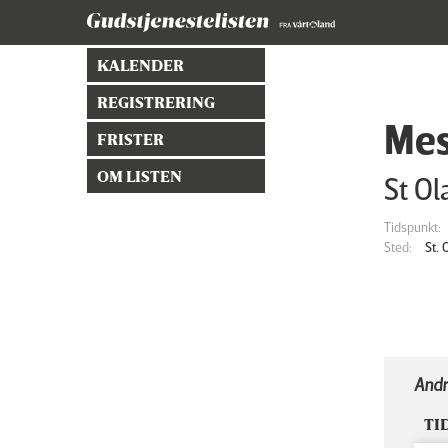
KALENDER
REGISTRERING
Mes
FRISTER
OM LISTEN
St Ol
Tidspunkt:
Sted:
St.
Andr
TI