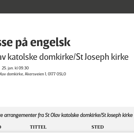
se på engelsk
av katolske domkirke/St Joseph kirke
25. jan. kl 09.30
 Olav domkirke, Akersveien 1, 0177 OSLO
e arrangementer fra St Olav katolske domkirke/St Joseph kirke
D
TITTEL
STED