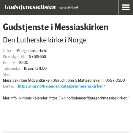
Gudstjenste i Messiaskirken
Den Lutherske kirke i Norge
Offer:
Menighetns arbeid
Kirkeskyss tlf:
97619658
Bønn kl
10.00
Tidspunkt:
11. jan. kl 11.00
Sted:
Messiaskirken (Adventkirken Ulsrud), John G Mattesonsvei 11, 0687 OSLO
Lenke:
https://lkn.no/kalender/kategori/messiaskirken/
Mer info i kirkens kalender: https://lkn.no/kalender/kategori/messiaskirken/