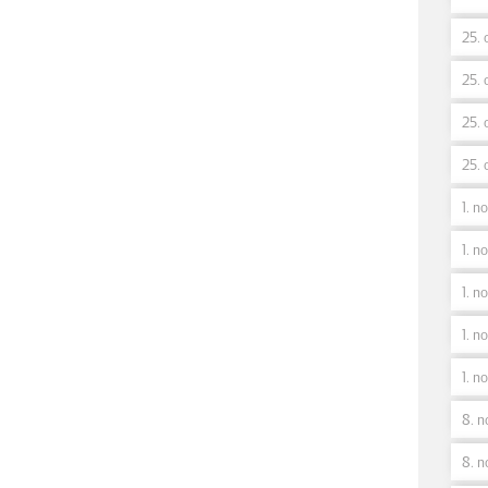
25. 
25. 
25. 
25. 
1. n
1. no
1. n
1. no
1. n
8. n
8. n