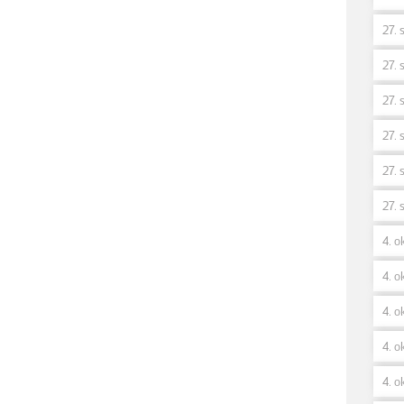
27. 
27. 
27. 
27. 
27. 
27. 
4. o
4. ok
4. o
4. o
4. o