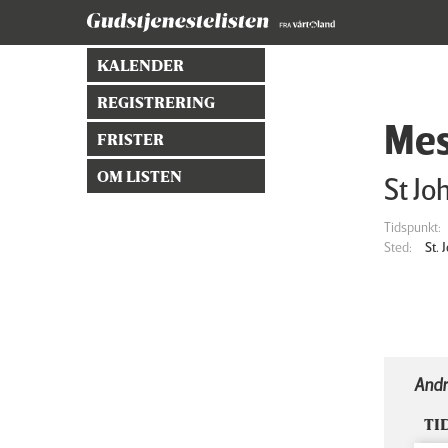
KALENDER
REGISTRERING
Mes
FRISTER
OM LISTEN
St Jo
Tidspunkt:
Sted:
St.
Andr
TI