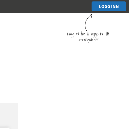
LOGG INN
Logg på for å legge inn ditt
arrangement