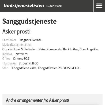
Sanggudstjeneste
Asker prosti
Prest/taler:
Ragnar Elverhøi.
Medvirker/annen info:
Organist Unni Sofie Fadum. Peter Kumwenda, Bent Luther, Coro Angelico.
Innhold:
Nattverd
Offer:
Kirkens SOS
Tidspunkt:
21. des. kl 11.00
Sted:
Kongsdelene kirke, Kongsdelveien 28, 3475 SÆTRE
Andre arrangementer fra Asker prosti