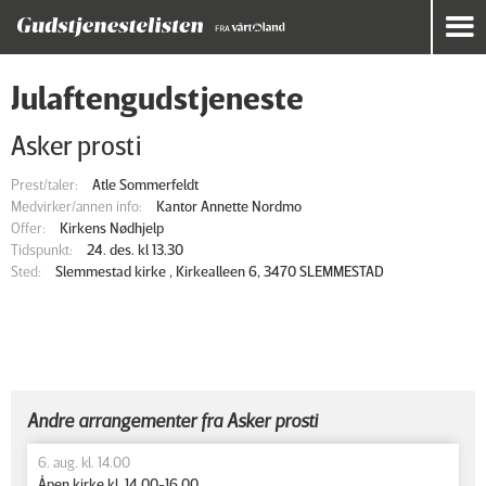
Julaftengudstjeneste
Asker prosti
Prest/taler:
Atle Sommerfeldt
Medvirker/annen info:
Kantor Annette Nordmo
Offer:
Kirkens Nødhjelp
Tidspunkt:
24. des. kl 13.30
Sted:
Slemmestad kirke , Kirkealleen 6, 3470 SLEMMESTAD
Andre arrangementer fra Asker prosti
6. aug. kl. 14.00
Åpen kirke kl. 14.00-16.00