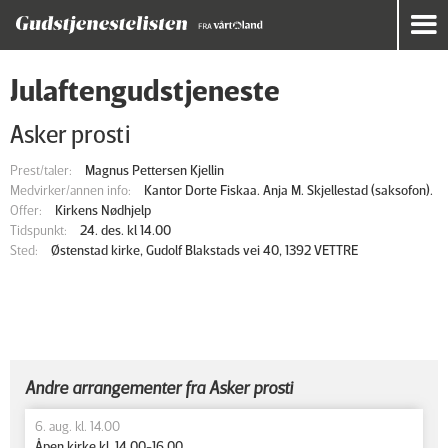
Julaftengudstjeneste
Asker prosti
Prest/taler:
Magnus Pettersen Kjellin
Medvirker/annen info:
Kantor Dorte Fiskaa. Anja M. Skjellestad (saksofon).
Offer:
Kirkens Nødhjelp
Tidspunkt:
24. des. kl 14.00
Sted:
Østenstad kirke, Gudolf Blakstads vei 40, 1392 VETTRE
Andre arrangementer fra Asker prosti
6. aug. kl. 14.00
Åpen kirke kl. 14.00-16.00