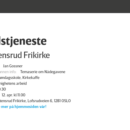
stjeneste
nsrud Frikirke
Jan Gossner
nnen info:
Temaserie om Nådegavene
øndagsskole, Kirkekaffe
ighetens arbeid
0.30
12. apr. kl 11.00
tensrud Frikirke, Lofsrudveien 6, 1281 OSLO
 mer på hjemmesiden vår!