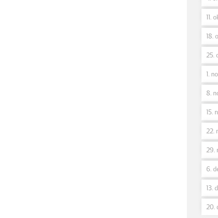
11. o
18. o
25. 
1. no
8. n
15. n
22. 
29. 
6. d
13. 
20. 