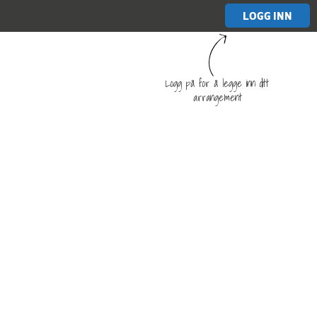
LOGG INN
Logg på for å legge inn ditt
arrangement