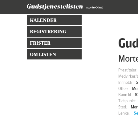
KALENDER
REGISTRERING
Gud
FRISTER
OM LISTEN
Morte
Prest/taler:
Medvirker/a
Innhold:
S
Offer:
Men
Bønn kl
1
Tidspunkt:
Sted:
Mor
Lenke:
Se