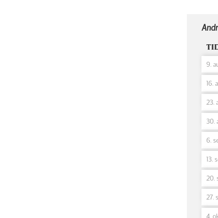
Andr
TI
9. a
16. 
23. 
30. 
6. s
13. 
20. 
27. 
4. ok