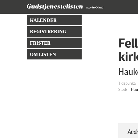
KALENDER
REGISTRERING
Fel
FRISTER
kir
OM LISTEN
Hauk
Tidspunkt:
Sted:
Hau
Andr