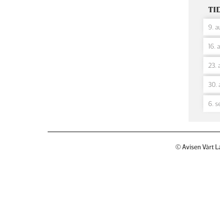
TI
9. a
16. 
23. 
30. 
6. s
© Avisen Vårt L