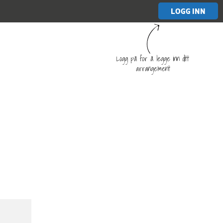
LOGG INN
Logg på for å legge inn ditt
arrangement