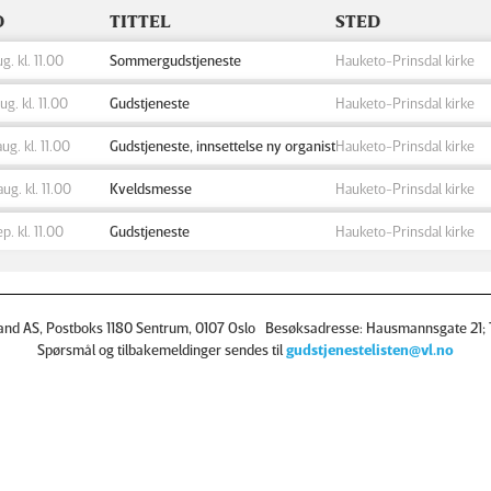
D
TITTEL
STED
ug. kl. 11.00
Sommergudstjeneste
Hauketo-Prinsdal kirke
aug. kl. 11.00
Gudstjeneste
Hauketo-Prinsdal kirke
aug. kl. 11.00
Gudstjeneste, innsettelse ny organist
Hauketo-Prinsdal kirke
aug. kl. 11.00
Kveldsmesse
Hauketo-Prinsdal kirke
ep. kl. 11.00
Gudstjeneste
Hauketo-Prinsdal kirke
and AS, Postboks 1180 Sentrum, 0107 Oslo Besøksadresse: Hausmannsgate 21; T
Spørsmål og tilbakemeldinger sendes til
gudstjenestelisten@vl.no