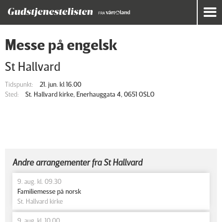
Messe på engelsk
St Hallvard
Tidspunkt:
21. jun. kl 16.00
Sted:
St. Hallvard kirke, Enerhauggata 4, 0651 OSLO
Andre arrangementer fra St Hallvard
9. aug. kl. 09.30
Familiemesse på norsk
St. Hallvard kirke
9. aug. kl. 10.00