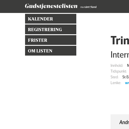
KALENDER
REGISTRERING
Tri
FRISTER
OM LISTEN
Inte
Innhold:
N
Tidspunkt:
Sted:
St 
Lenke:
w
Andr