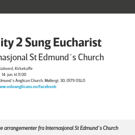
nity 2 Sung Eucharist
rnasjonal St Edmund´s Church
attverd, Kirkekaffe
14. jun. kl 11.00
Edmund´s Anglican Church, Møllergt. 30, 0179 OSLO
ww.osloanglicans.no/facebook
e arrangementer fra Internasjonal St Edmund´s Church