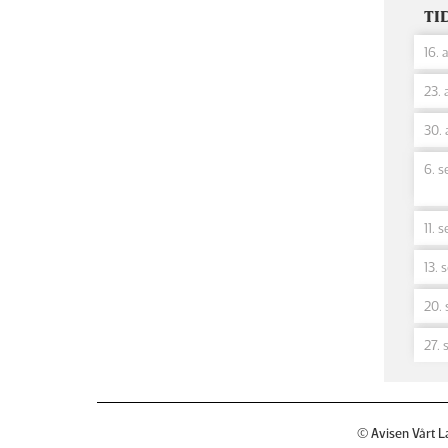
TI
16. 
23. 
30. 
6. s
11. 
13. 
20. 
27. 
© Avisen Vårt L