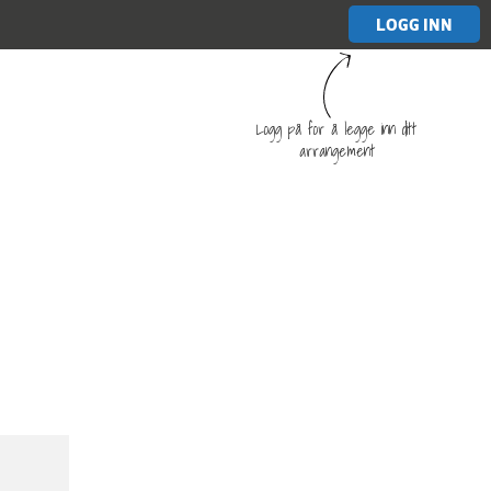
LOGG INN
Logg på for å legge inn ditt
arrangement