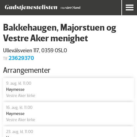
Bakkehaugen, Majorstuen og
Vestre Aker menighet
Ullevålsveien 117, 0359 OSLO
23629370
Tlf
Arrangementer
9. aug. kl. 11.00
Høymesse
Vestre Aker kirke
16. aug. kl. 11.00
Høymesse
Vestre Aker kirke
23. aug. kl. 11.00