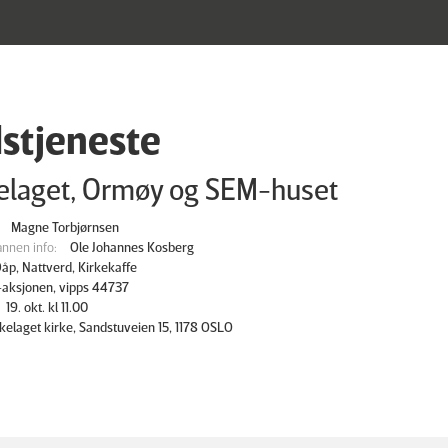
stjeneste
elaget, Ormøy og SEM-huset
Magne Torbjørnsen
nnen info:
Ole Johannes Kosberg
åp, Nattverd, Kirkekaffe
aksjonen, vipps 44737
19. okt. kl 11.00
kelaget kirke, Sandstuveien 15, 1178 OSLO