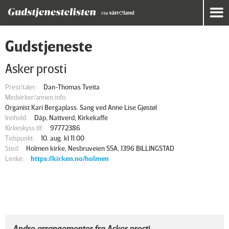
Gudstjeneste
Asker prosti
Prest/taler:
Dan-Thomas Tveita
Medvirker/annen info:
Organist Kari Bergaplass. Sang ved Anne Lise Gjøstøl
Innhold:
Dåp, Nattverd, Kirkekaffe
Kirkeskyss tlf:
97772386
Tidspunkt:
10. aug. kl 11.00
Sted:
Holmen kirke, Nesbruveien 55A, 1396 BILLINGSTAD
Lenke:
https://kirken.no/holmen
Andre arrangementer fra Asker prosti