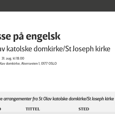
se på engelsk
av katolske domkirke/St Joseph kirke
31. aug. kl 18.00
 Olav domkirke, Akersveien 1, 0177 OSLO
e arrangementer fra St Olav katolske domkirke/St Joseph kirke
D
TITTEL
STED