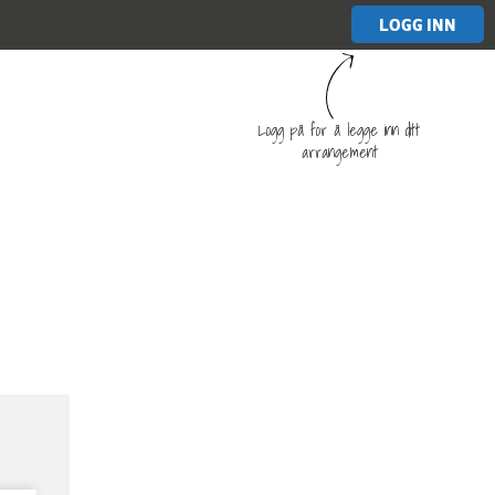
LOGG INN
Logg på for å legge inn ditt
arrangement