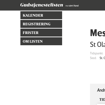
KALENDER
REGISTRERING
Mes
FRISTER
OM LISTEN
St Ol
Tidspunkt:
Sted:
St.
Andr
TI