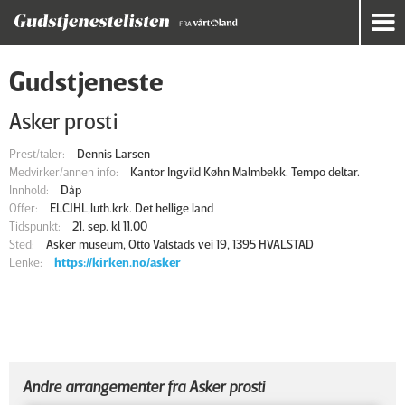
Gudstjeneste
Asker prosti
Prest/taler:
Dennis Larsen
Medvirker/annen info:
Kantor Ingvild Køhn Malmbekk. Tempo deltar.
Innhold:
Dåp
Offer:
ELCJHL,luth.krk. Det hellige land
Tidspunkt:
21. sep. kl 11.00
Sted:
Asker museum, Otto Valstads vei 19, 1395 HVALSTAD
Lenke:
https://kirken.no/asker
Andre arrangementer fra Asker prosti