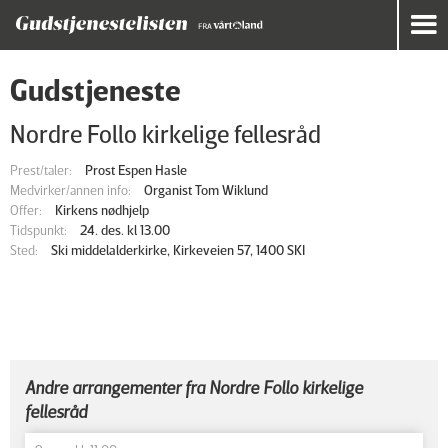
Gudstjeneste
Nordre Follo kirkelige fellesråd
Prest/taler:
Prost Espen Hasle
Medvirker/annen info:
Organist Tom Wiklund
Offer:
Kirkens nødhjelp
Tidspunkt:
24. des. kl 13.00
Sted:
Ski middelalderkirke, Kirkeveien 57, 1400 SKI
Andre arrangementer fra Nordre Follo kirkelige
fellesråd