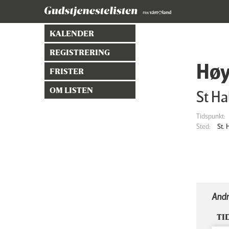
KALENDER
REGISTRERING
Høy
FRISTER
OM LISTEN
St Ha
Tidspunkt:
Sted:
St.
Andr
TI