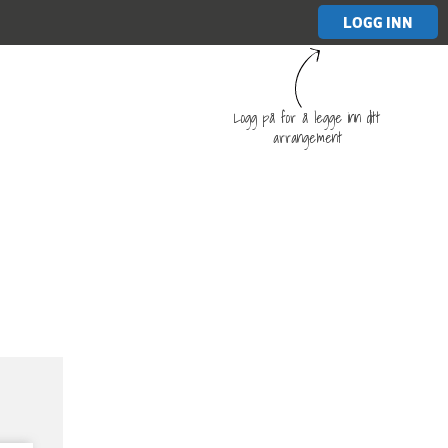
LOGG INN
Logg på for å legge inn ditt
arrangement