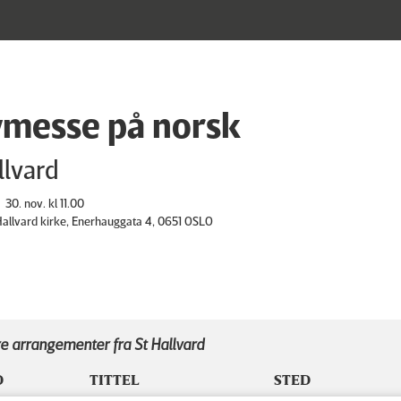
messe på norsk
llvard
30. nov. kl 11.00
 Hallvard kirke, Enerhauggata 4, 0651 OSLO
e arrangementer fra St Hallvard
D
TITTEL
STED