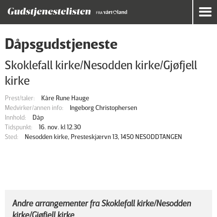
Dåpsgudstjeneste
Skoklefall kirke/Nesodden kirke/Gjøfjell
kirke
Prest/taler:
Kåre Rune Hauge
Medvirker/annen info:
Ingeborg Christophersen
Innhold:
Dåp
Tidspunkt:
16. nov. kl 12.30
Sted:
Nesodden kirke, Presteskjærvn 13, 1450 NESODDTANGEN
Andre arrangementer fra Skoklefall kirke/Nesodden
kirke/Gjøfjell kirke