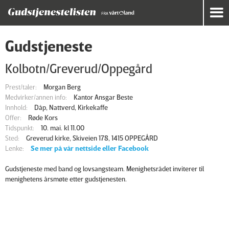
Gudstjeneste
Kolbotn/Greverud/Oppegård
Prest/taler:
Morgan Berg
Medvirker/annen info:
Kantor Ansgar Beste
Innhold:
Dåp, Nattverd, Kirkekaffe
Offer:
Røde Kors
Tidspunkt:
10. mai. kl 11.00
Sted:
Greverud kirke, Skiveien 178, 1415 OPPEGÅRD
Lenke:
Se mer på vår nettside eller Facebook
Gudstjeneste med band og lovsangsteam. Menighetsrådet inviterer til
menighetens årsmøte etter gudstjenesten.