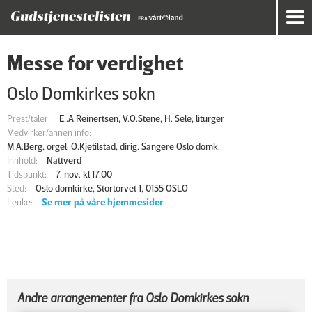
Messe for verdighet
Oslo Domkirkes sokn
Prest/taler:
E..A.Reinertsen, V.O.Stene, H. Sele, liturger
Medvirker/annen info:
M.A.Berg, orgel. O.Kjetilstad, dirig. Sangere Oslo domk.
Innhold:
Nattverd
Tidspunkt:
7. nov. kl 17.00
Sted:
Oslo domkirke, Stortorvet 1, 0155 OSLO
Lenke:
Se mer på våre hjemmesider
Andre arrangementer fra Oslo Domkirkes sokn