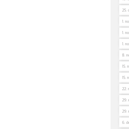
25. 
1. no
1. no
1. no
8. n
15. n
15. n
22. 
29. 
29. 
6. d