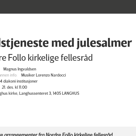
stjeneste med julesalmer
e Follo kirkelige fellesråd
Magnus Ingvaldsen
nnen info:
Musiker Lorenzo Nardocci
4 diakoni institusjoner
21. des. kl 11.00
ghus kirke, Langhussenteret 3, 1405 LANGHUS
e arrangementer fra Nordre Follo kirkelige fellesråd