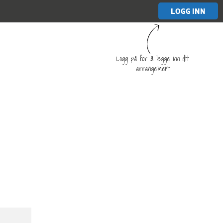
LOGG INN
Logg på for å legge inn ditt
arrangement