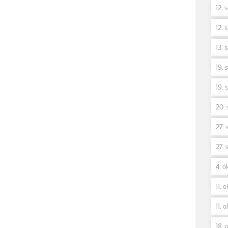
12. 
12. 
13. 
19. 
19. 
20. 
27. 
27. 
4. ok
11. o
11. o
18. o