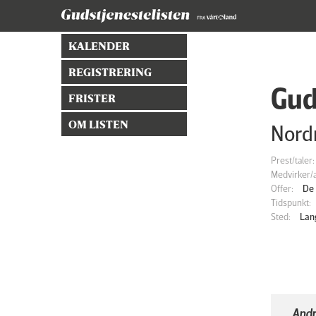
KALENDER
REGISTRERING
Gud
FRISTER
OM LISTEN
Nordr
Prest/taler:
Medvirker/a
Offer:
De 
Tidspunkt:
Sted:
Lan
Andr