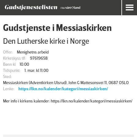
Gudstjenste i Messiaskirken
Den Lutherske kirke i Norge
Offer:
Menighetns arbeid
Kirkeskyss tlf:
97619658
Bønn kl
10.00
Tidspunkt:
1. mar. kl 11.00
Sted:
Messiaskirken (Adventkirken Ulsrud), John G Mattesonsvei 11, 0687 OSLO
Lenke:
https://lkn.no/kalender/kategori/messiaskirken/
Mer info i kirkens kalender: https://lkn.no/kalender/kategori/messiaskirken/