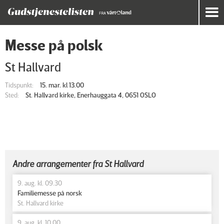
Messe på polsk
St Hallvard
Tidspunkt:
15. mar. kl 13.00
Sted:
St. Hallvard kirke, Enerhauggata 4, 0651 OSLO
Andre arrangementer fra St Hallvard
9. aug. kl. 09.30
Familiemesse på norsk
St. Hallvard kirke
9. aug. kl. 10.00