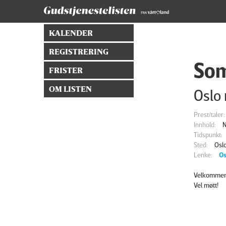
KALENDER
REGISTRERING
Som
FRISTER
OM LISTEN
Oslo
Prest/taler:
Innhold:
N
Tidspunkt:
Sted:
Osl
Lenke:
Os
Velkommen t
Vel møtt!