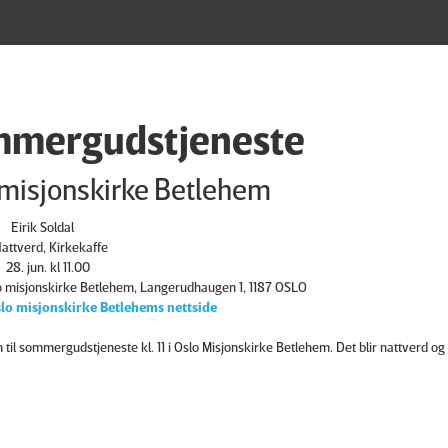
mergudstjeneste
 misjonskirke Betlehem
Eirik Soldal
attverd, Kirkekaffe
28. jun. kl 11.00
o misjonskirke Betlehem, Langerudhaugen 1, 1187 OSLO
lo misjonskirke Betlehems nettside
il sommergudstjeneste kl. 11 i Oslo Misjonskirke Betlehem. Det blir nattverd og