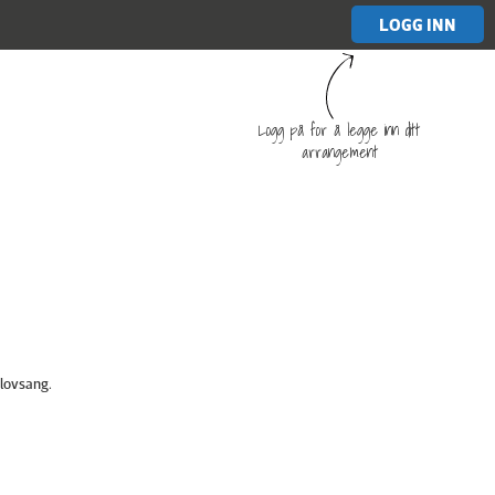
LOGG INN
Logg på for å legge inn ditt
arrangement
 lovsang.