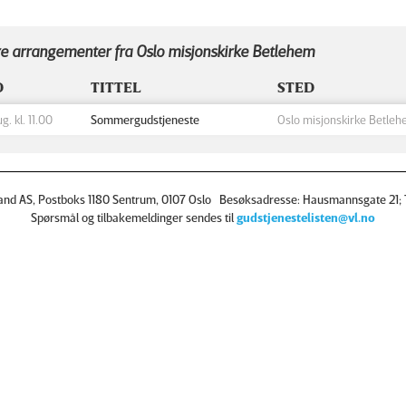
e arrangementer fra Oslo misjonskirke Betlehem
D
TITTEL
STED
ug. kl. 11.00
Sommergudstjeneste
Oslo misjonskirke Betle
and AS, Postboks 1180 Sentrum, 0107 Oslo Besøksadresse: Hausmannsgate 21; T
Spørsmål og tilbakemeldinger sendes til
gudstjenestelisten@vl.no