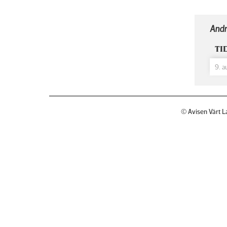
Andr
TI
9. a
© Avisen Vårt L