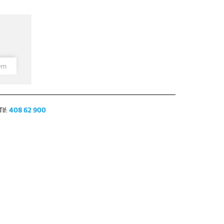
hem
lf:
408 62 900