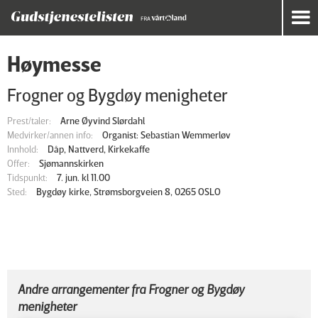
Høymesse
Frogner og Bygdøy menigheter
Prest/taler:
Arne Øyvind Slørdahl
Medvirker/annen info:
Organist: Sebastian Wemmerløv
Innhold:
Dåp, Nattverd, Kirkekaffe
Offer:
Sjømannskirken
Tidspunkt:
7. jun. kl 11.00
Sted:
Bygdøy kirke, Strømsborgveien 8, 0265 OSLO
Andre arrangementer fra Frogner og Bygdøy
menigheter