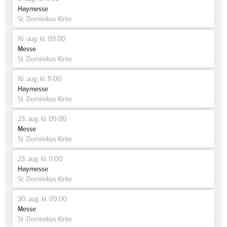
Høymesse
St. Dominikus Kirke
16. aug. kl. 09.00
Messe
St. Dominikus Kirke
16. aug. kl. 11.00
Høymesse
St. Dominikus Kirke
23. aug. kl. 09.00
Messe
St. Dominikus Kirke
23. aug. kl. 11.00
Høymesse
St. Dominikus Kirke
30. aug. kl. 09.00
Messe
St. Dominikus Kirke