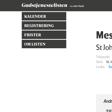
KALENDER
REGISTRERING
Mes
FRISTER
OM LISTEN
St Jo
Tidspunkt:
Sted:
St.
Lenke:
Se
Andr
TI