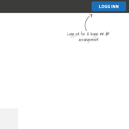
LOGG INN
Logg på for å legge inn ditt
arrangement