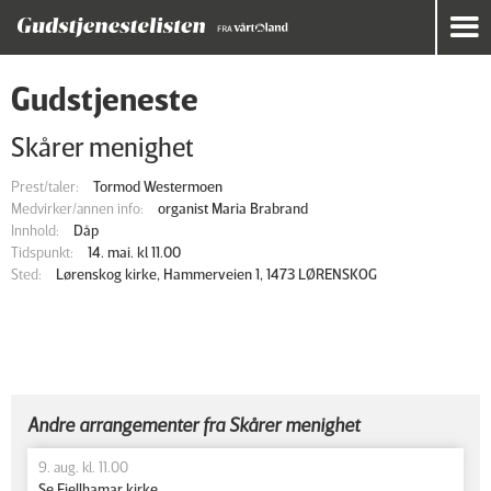
Gudstjeneste
Skårer menighet
Prest/taler:
Tormod Westermoen
Medvirker/annen info:
organist Maria Brabrand
Innhold:
Dåp
Tidspunkt:
14. mai. kl 11.00
Sted:
Lørenskog kirke, Hammerveien 1, 1473 LØRENSKOG
Andre arrangementer fra Skårer menighet
9. aug. kl. 11.00
Se Fjellhamar kirke