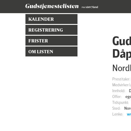
KALENDER
REGISTRERING
Gud
FRISTER
Dåp
OM LISTEN
Nord
Prest/taler:
Medvirker/a
Innhold:
D
Offer:
eg
Tidspunkt:
Sted:
Nor
Lenke:
w