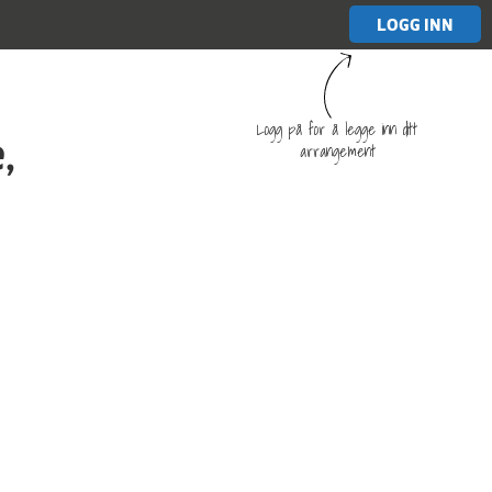
LOGG INN
Logg på for å legge inn ditt
,
arrangement