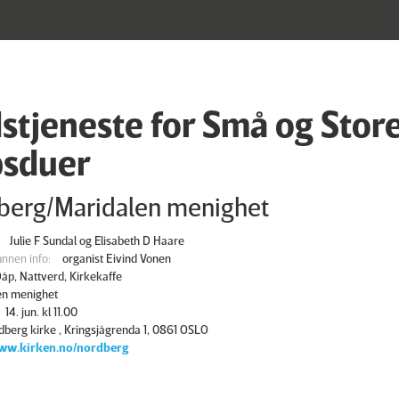
stjeneste for Små og Store
sduer
berg/Maridalen menighet
Julie F Sundal og Elisabeth D Haare
nnen info:
organist Eivind Vonen
åp, Nattverd, Kirkekaffe
en menighet
14. jun. kl 11.00
dberg kirke , Kringsjågrenda 1, 0861 OSLO
ww.kirken.no/nordberg