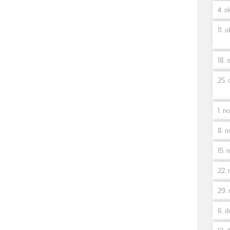
4. ok
11. o
18. o
25. 
1. no
8. n
15. n
22. 
29. 
6. d