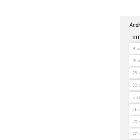
Andr
TI
9. a
16. 
23. 
30. 
5. s
13. 
20. 
27. 