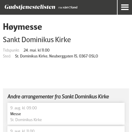
Høymesse
Sankt Dominikus Kirke
Tidspunkt:
24. mai. kl 11.00
Sted:
St. Dominikus Kirke, Neuberggaten 15, 0367 OSLO
Andre arrangementer fra Sankt Dominikus Kirke
9. aug. kl. 09.00
Messe
St. Dominikus Kirke
9. aug. kl. 11.00