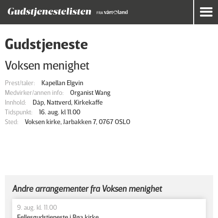
Gudstjeneste
Voksen menighet
Prest/taler:
Kapellan Elgvin
Medvirker/annen info:
Organist Wang
Innhold:
Dåp, Nattverd, Kirkekaffe
Tidspunkt:
16. aug. kl 11.00
Sted:
Voksen kirke, Jarbakken 7, 0767 OSLO
Andre arrangementer fra Voksen menighet
9. aug. kl. 11.00
Fellesgudstjeneste i Røa kirke