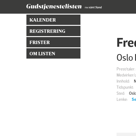
KALENDER
REGISTRERING
Fre
FRISTER
OM LISTEN
Oslo
Prest/taler:
Medvirker/a
Innhold:
N
Tidspunkt:
Sted:
Osl
Lenke:
Se