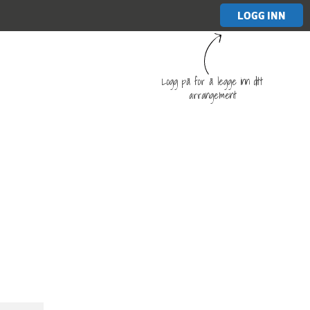
LOGG INN
Logg på for å legge inn ditt
arrangement