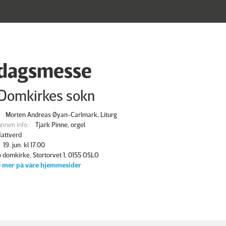
dagsmesse
 Domkirkes sokn
Morten Andreas Øyan-Carlmark, Liturg
nnen info:
Tjark Pinne, orgel
attverd
19. jun. kl 17.00
o domkirke, Stortorvet 1, 0155 OSLO
 mer på våre hjemmesider