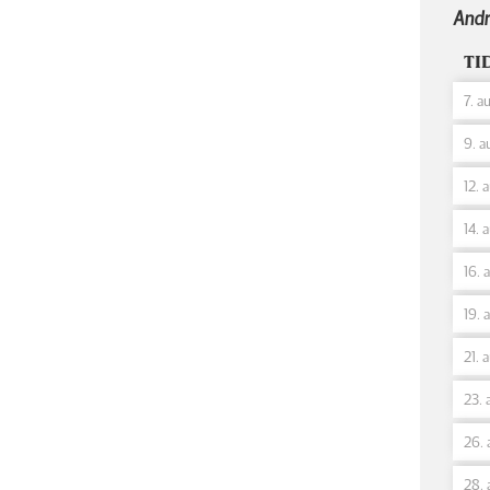
Andr
TI
7. a
9. a
12. 
14. 
16. 
19. 
21. 
23. 
26. 
28. 