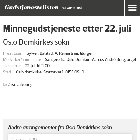
Minnegudstjeneste etter 22. juli
Oslo Domkirkes sokn
Prest/taler:
Gylver, Balstad, A. Reinertsen, liturger
Medvirker/annen info:
Sangere fra Oslo Domkor. Marcus André Berg, orgel
Tidspunkt:
22. jul. kl 11.00
Sted:
Oslo domkirke, Stortorvet 1, 0155 OSLO
15-årsmarkering
Andre arrangementer fra Oslo Domkirkes sokn
7. aug. kl. 17.00