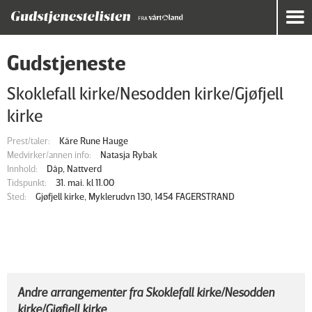
Gudstjeneste
Skoklefall kirke/Nesodden kirke/Gjøfjell
kirke
Prest/taler:
Kåre Rune Hauge
Medvirker/annen info:
Natasja Rybak
Innhold:
Dåp, Nattverd
Tidspunkt:
31. mai. kl 11.00
Sted:
Gjøfjell kirke, Myklerudvn 130, 1454 FAGERSTRAND
Andre arrangementer fra Skoklefall kirke/Nesodden
kirke/Gjøfjell kirke