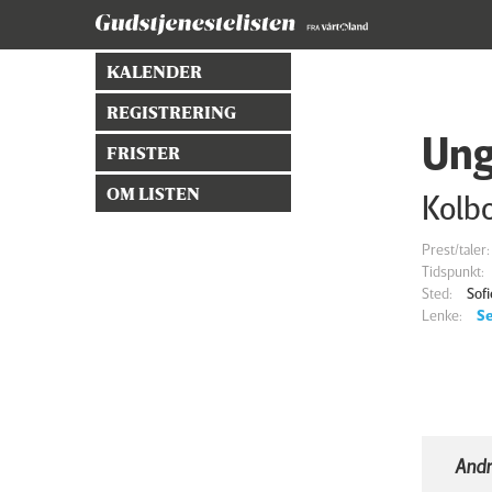
KALENDER
REGISTRERING
Ung
FRISTER
OM LISTEN
Kolb
Prest/taler:
Tidspunkt:
Sted:
Sof
Lenke:
Se
Andr