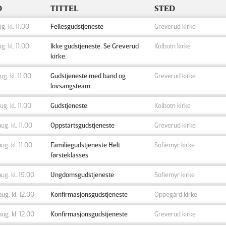
D
TITTEL
STED
ug. kl. 11.00
Fellesgudstjeneste
Greverud kirke
ug. kl. 11.00
Ikke gudstjeneste. Se Greverud
Kolbotn kirke
kirke.
aug. kl. 11.00
Gudstjeneste med band og
Greverud kirke
lovsangsteam
aug. kl. 11.00
Gudstjeneste
Kolbotn kirke
aug. kl. 11.00
Oppstartsgudstjeneste
Greverud kirke
aug. kl. 11.00
Familiegudstjeneste Helt
Sofiemyr kirke
førsteklasses
aug. kl. 19.00
Ungdomsgudstjeneste
Sofiemyr kirke
aug. kl. 12.00
Konfirmasjonsgudstjeneste
Oppegård kirke
aug. kl. 12.00
Konfirmasjonsgudstjeneste
Greverud kirke