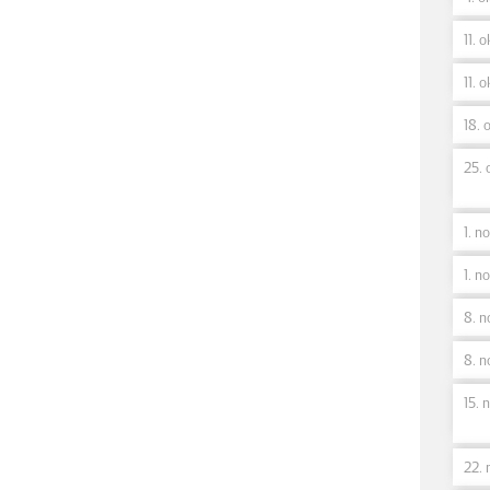
11. o
11. o
18. o
25. 
1. no
1. no
8. n
8. n
15. n
22. 