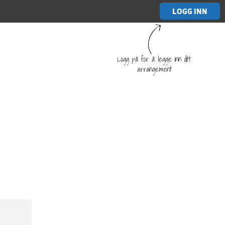
LOGG INN
Logg på for å legge inn ditt
arrangement