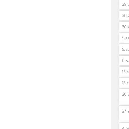
29. 
30. 
30. 
5. s
5. s
6. s
13. 
13. 
20. 
27. 
4. ok