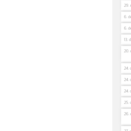
29. 
6. d
6. d
13. 
20. 
24. 
24. 
24. 
25. 
26. 
27. 