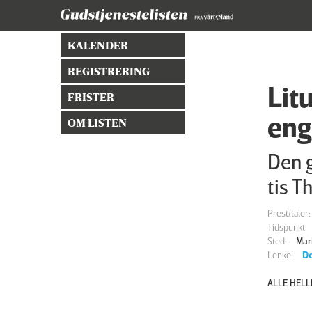
KALENDER
REGISTRERING
Lit
FRISTER
eng
OM LISTEN
Den 
tis T
Prest/taler:
Tidspunkt:
Sted:
Mar
Lenke:
De
ALLE HELLI