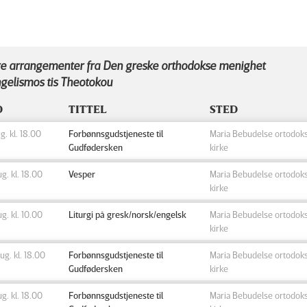
e arrangementer fra Den greske orthodokse menighet
gelismos tis Theotokou
D
TITTEL
STED
ug. kl. 18.00
Forbønnsgudstjeneste til
Maria Bebudelse ortodok
Gudfødersken
kirke
ug. kl. 18.00
Vesper
Maria Bebudelse ortodok
kirke
ug. kl. 10.00
Liturgi på gresk/norsk/engelsk
Maria Bebudelse ortodok
kirke
aug. kl. 18.00
Forbønnsgudstjeneste til
Maria Bebudelse ortodok
Gudfødersken
kirke
aug. kl. 18.00
Forbønnsgudstjeneste til
Maria Bebudelse ortodok