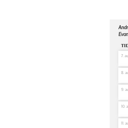
Andr
Evan
TI
7. a
8. a
9. a
10. 
11. 