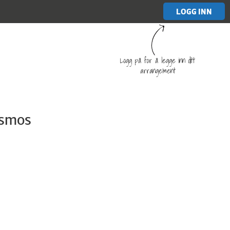
LOGG INN
Logg på for å legge inn ditt
arrangement
ismos