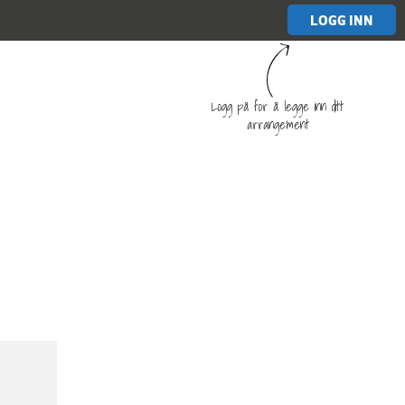
LOGG INN
Logg på for å legge inn ditt
arrangement