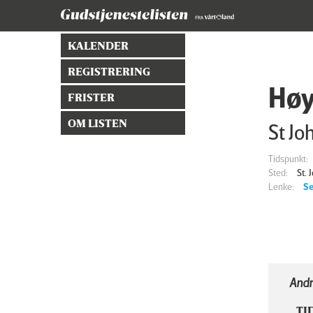
KALENDER
REGISTRERING
Høy
FRISTER
OM LISTEN
St Jo
Tidspunkt:
Sted:
St.
Lenke:
Se
Andr
TI