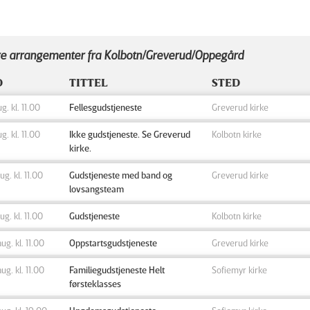
e arrangementer fra Kolbotn/Greverud/Oppegård
D
TITTEL
STED
ug. kl. 11.00
Fellesgudstjeneste
Greverud kirke
ug. kl. 11.00
Ikke gudstjeneste. Se Greverud
Kolbotn kirke
kirke.
aug. kl. 11.00
Gudstjeneste med band og
Greverud kirke
lovsangsteam
aug. kl. 11.00
Gudstjeneste
Kolbotn kirke
aug. kl. 11.00
Oppstartsgudstjeneste
Greverud kirke
aug. kl. 11.00
Familiegudstjeneste Helt
Sofiemyr kirke
førsteklasses