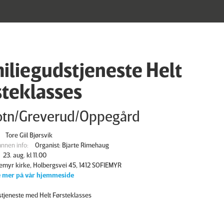
iliegudstjeneste Helt
steklasses
otn/Greverud/Oppegård
Tore Giil Bjørsvik
nnen info:
Organist: Bjarte Rimehaug
23. aug. kl 11.00
iemyr kirke, Holbergsvei 45, 1412 SOFIEMYR
 mer på vår hjemmeside
stjeneste med Helt Førsteklasses