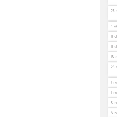
27. 
4. ok
11. o
11. o
18. o
25. 
1. no
1. no
8. n
8. n