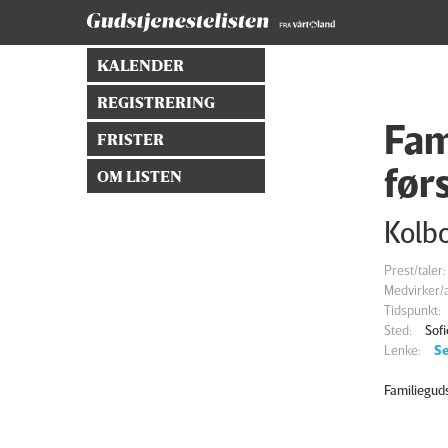
KALENDER
REGISTRERING
Fam
FRISTER
før
OM LISTEN
Kolb
Prest/taler:
Medvirker/a
Tidspunkt:
Sted:
Sof
Lenke:
Se
Familiegud