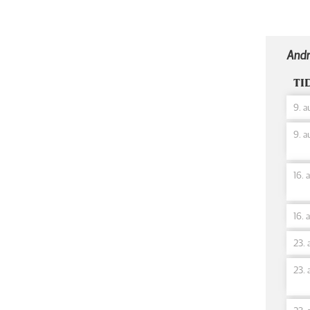
Andr
TI
9. a
9. a
16. 
16. 
23. 
23. 