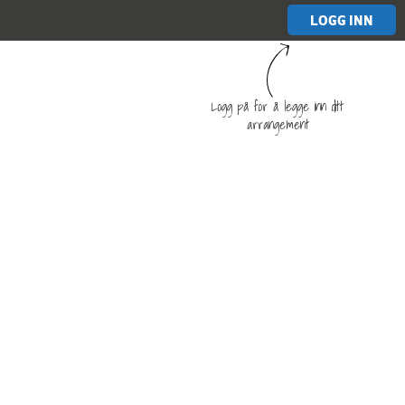
LOGG INN
Logg på for å legge inn ditt
arrangement