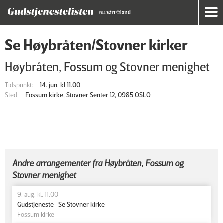
Se Høybråten/Stovner kirker
Høybråten, Fossum og Stovner menighet
Tidspunkt:
14. jun. kl 11.00
Sted:
Fossum kirke, Stovner Senter 12, 0985 OSLO
Andre arrangementer fra Høybråten, Fossum og
Stovner menighet
9. aug. kl. 11.00
Gudstjeneste- Se Stovner kirke
Fossum kirke