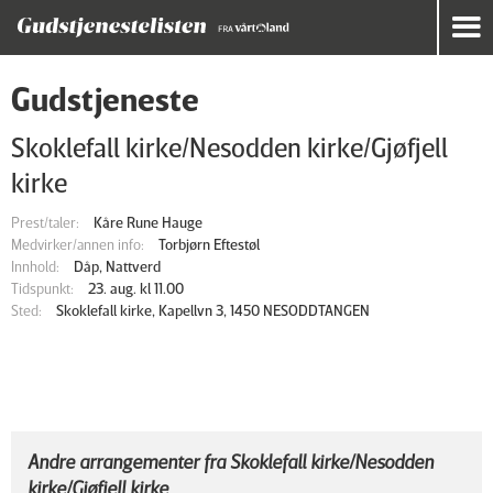
Gudstjeneste
Skoklefall kirke/Nesodden kirke/Gjøfjell
kirke
Prest/taler:
Kåre Rune Hauge
Medvirker/annen info:
Torbjørn Eftestøl
Innhold:
Dåp, Nattverd
Tidspunkt:
23. aug. kl 11.00
Sted:
Skoklefall kirke, Kapellvn 3, 1450 NESODDTANGEN
Andre arrangementer fra Skoklefall kirke/Nesodden
kirke/Gjøfjell kirke