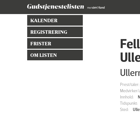
KALENDER
REGISTRERING
Fel
FRISTER
Ull
OM LISTEN
Ulle
Prest/taler:
Medvirker/a
Innhold:
N
Tidspunkt:
Sted:
Ull