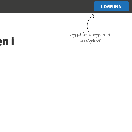
LOGG INN
Logg på for å legge inn ditt
n i
arrangement