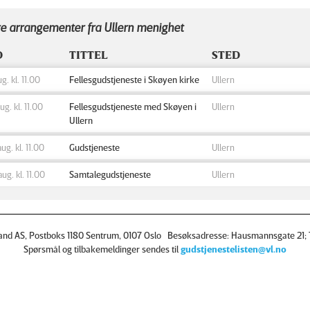
e arrangementer fra Ullern menighet
D
TITTEL
STED
ug. kl. 11.00
Fellesgudstjeneste i Skøyen kirke
Ullern
aug. kl. 11.00
Fellesgudstjeneste med Skøyen i
Ullern
Ullern
aug. kl. 11.00
Gudstjeneste
Ullern
aug. kl. 11.00
Samtalegudstjeneste
Ullern
and AS, Postboks 1180 Sentrum, 0107 Oslo Besøksadresse: Hausmannsgate 21; T
Spørsmål og tilbakemeldinger sendes til
gudstjenestelisten@vl.no