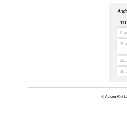
Andr
TI
9. a
16. 
23. 
30. 
© Avisen Vårt L