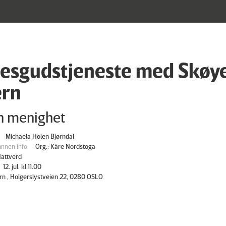
lesgudstjeneste med Skøye
ern
rn menighet
Michaela Holen Bjørndal
nnen info:
Org.: Kåre Nordstoga
attverd
12. jul. kl 11.00
ern , Holgerslystveien 22, 0280 OSLO