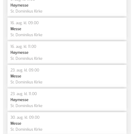
Høymesse
St. Dominikus Kirke
16. aug. kl. 09.00
Messe
St. Dominikus Kirke
16. aug. kl. 11.00
Høymesse
St. Dominikus Kirke
23. aug. kl. 09.00
Messe
St. Dominikus Kirke
23. aug. kl. 11.00
Høymesse
St. Dominikus Kirke
30. aug. kl. 09.00
Messe
St. Dominikus Kirke