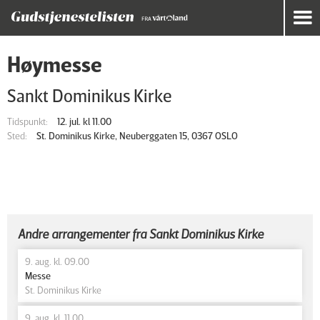
Høymesse
Sankt Dominikus Kirke
Tidspunkt:
12. jul. kl 11.00
Sted:
St. Dominikus Kirke, Neuberggaten 15, 0367 OSLO
Andre arrangementer fra Sankt Dominikus Kirke
9. aug. kl. 09.00
Messe
St. Dominikus Kirke
9. aug. kl. 11.00