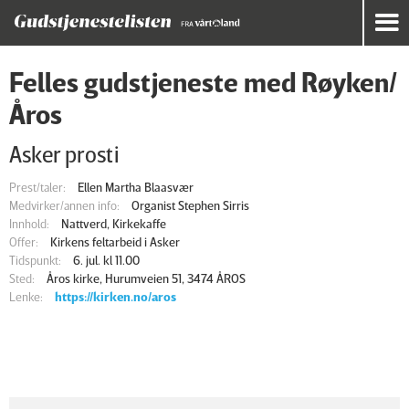
Felles gudstjeneste med Røyken/
Åros
Asker prosti
Prest/taler:
Ellen Martha Blaasvær
Medvirker/annen info:
Organist Stephen Sirris
Innhold:
Nattverd, Kirkekaffe
Offer:
Kirkens feltarbeid i Asker
Tidspunkt:
6. jul. kl 11.00
Sted:
Åros kirke, Hurumveien 51, 3474 ÅROS
Lenke:
https://kirken.no/aros