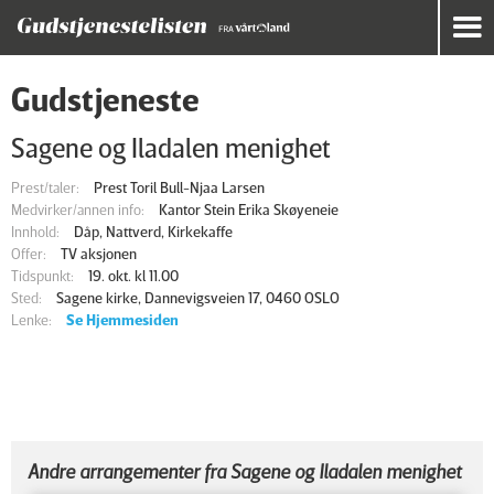
Gudstjeneste
Sagene og Iladalen menighet
Prest/taler:
Prest Toril Bull-Njaa Larsen
Medvirker/annen info:
Kantor Stein Erika Skøyeneie
Innhold:
Dåp, Nattverd, Kirkekaffe
Offer:
TV aksjonen
Tidspunkt:
19. okt. kl 11.00
Sted:
Sagene kirke, Dannevigsveien 17, 0460 OSLO
Lenke:
Se Hjemmesiden
Andre arrangementer fra Sagene og Iladalen menighet