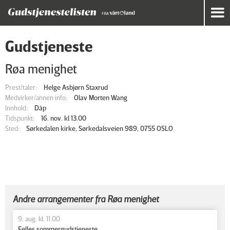
Gudstjeneste
Røa menighet
Prest/taler:
Helge Asbjørn Staxrud
Medvirker/annen info:
Olav Morten Wang
Innhold:
Dåp
Tidspunkt:
16. nov. kl 13.00
Sted:
Sørkedalen kirke, Sørkedalsveien 989, 0755 OSLO
Andre arrangementer fra Røa menighet
9. aug. kl. 11.00
Felles sommergudstjeneste