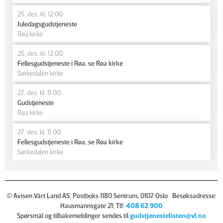
25. des. kl. 12.00
Juledagsgudstjeneste
Røa kirke
25. des. kl. 12.00
Fellesgudstjeneste i Røa, se Røa kirke
Sørkedalen kirke
27. des. kl. 11.00
Gudstjeneste
Røa kirke
27. des. kl. 11.00
Fellesgudstjeneste i Røa, se Røa kirke
Sørkedalen kirke
© Avisen Vårt Land AS, Postboks 1180 Sentrum, 0107 Oslo Besøksadresse:
Hausmannsgate 21; Tlf:
408 62 900
Spørsmål og tilbakemeldinger sendes til
gudstjenestelisten@vl.no