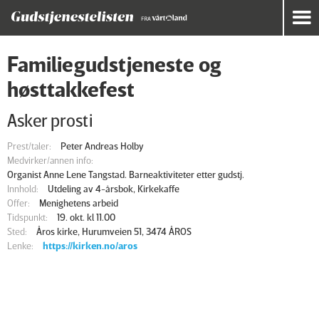
Familiegudstjeneste og
høsttakkefest
Asker prosti
Prest/taler:
Peter Andreas Holby
Medvirker/annen info:
Organist Anne Lene Tangstad. Barneaktiviteter etter gudstj.
Innhold:
Utdeling av 4-årsbok, Kirkekaffe
Offer:
Menighetens arbeid
Tidspunkt:
19. okt. kl 11.00
Sted:
Åros kirke, Hurumveien 51, 3474 ÅROS
Lenke:
https://kirken.no/aros